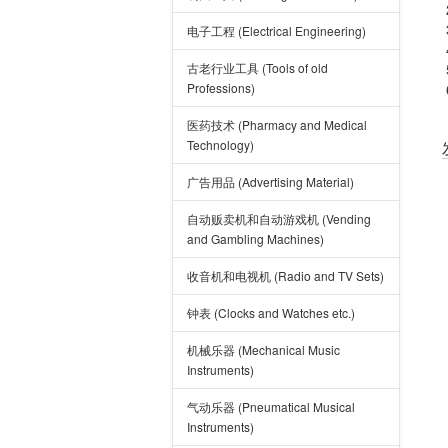
电子工程 (Electrical Engineering)
古老行业工具 (Tools of old
Professions)
医药技术 (Pharmacy and Medical
Technology)
广告用品 (Advertising Material)
自动贩卖机和自动游戏机 (Vending
and Gambling Machines)
收音机和电视机 (Radio and TV Sets)
钟表 (Clocks and Watches etc.)
机械乐器 (Mechanical Music
Instruments)
气动乐器 (Pneumatical Musical
Instruments)