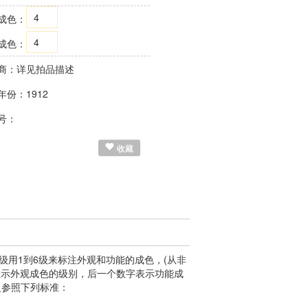
4
成色：
4
成色：
商：详见拍品描述
年份：1912
号：
收藏
用1到6级来标注外观和功能的成色，(从非
表示外观成色的级别，后一个数字表示功能成
定义参照下列标准：