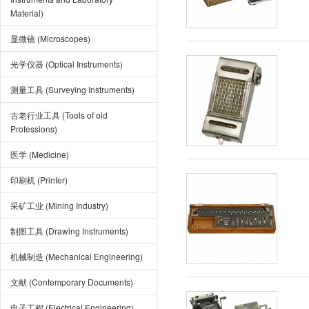
Material)
显微镜 (Microscopes)
光学仪器 (Optical Instruments)
测量工具 (Surveying Instruments)
古老行业工具 (Tools of old
Professions)
医学 (Medicine)
印刷机 (Printer)
采矿工业 (Mining Industry)
制图工具 (Drawing Instruments)
机械制造 (Mechanical Engineering)
文献 (Contemporary Documents)
电子工程 (Electrical Engineering)