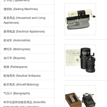
缝纫机 (Sewing Machines)
家居用品 (Household and Living
Appliances)
家用电器 (Electrical Appliances)
机动车 (Automobilia)
摩托车 (Motorcycles)
自行车 (Bicycles)
铁路 (Railwayana)
航海用具 (Nautical Antiques)
航空用具 (Aircraft Motoring)
气压计 (Barographs)
科学仪器和实验室用品 (Scientific
Instruments and Laboratory