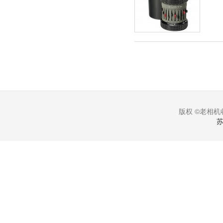
版权 ©老相机收
苏