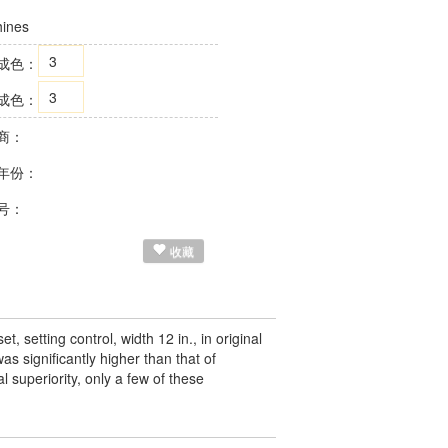
ines
3
成色：
3
成色：
商：
年份：
号：
收藏
t, setting control, width 12 in., in original
s significantly higher than that of
 superiority, only a few of these