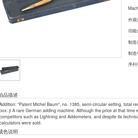
Mach
外观
功能
制造
制造
序列
拍品描述
Addition: "Patent Michel Baum", no. 1385, semi-circular setting, total rese
box. ÿ A rare German adding machine. Although the price at that time wa
competitors such as Lightning and Addometers, and despite its technical
calculators were sold.
成色说明