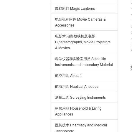
魔幻彩灯 Magic Lanterns
电影机和附件 Movie Cameras &
Accessories
电影术,电影放映机及电影
Cinematographs, Movie Projectors
& Movies
科学仪器和实验室用品 Scientific
Instruments and Laboratory Material
航空用具 Aircraft
航海用具 Nautical Antiques
测量工具 Surveying Instruments
家居用品 Household & Living
Appliances
医药技术 Pharmacy and Medical
Technology