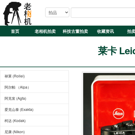
首页
老相机拍卖
科技古董拍卖
收藏资讯
拍
莱卡 Leic
禄莱 (Rollei)
阿尔帕 （Alpa）
阿克发 (Agfa)
爱克山泰 (Exakta)
柯达 (Kodak)
尼康 (Nikon)