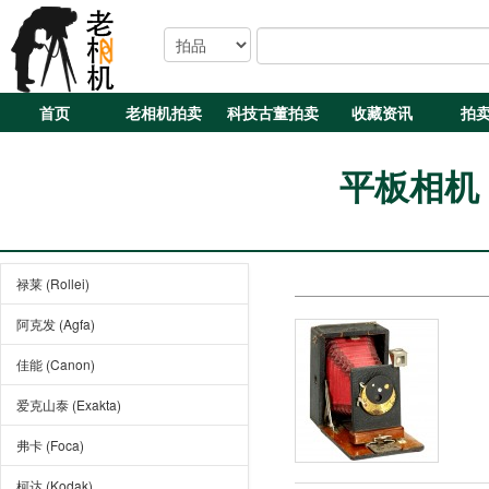
首页
老相机拍卖
科技古董拍卖
收藏资讯
拍
平板相机 (P
禄莱 (Rollei)
阿克发 (Agfa)
佳能 (Canon)
爱克山泰 (Exakta)
弗卡 (Foca)
柯达 (Kodak)