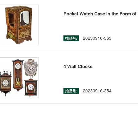
Pocket Watch Case in the Form of 
20230916-353
拍品号:
4 Wall Clocks
20230916-354
拍品号: