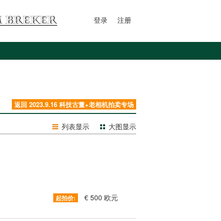
登录
注册
返回 2023.9.16 科技古董+老相机拍卖专场
列表显示
大图显示
€ 500 欧元
起拍价: