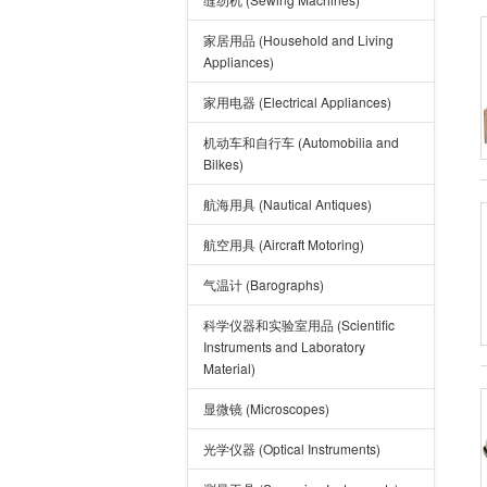
家居用品 (Household and Living
Appliances)
家用电器 (Electrical Appliances)
机动车和自行车 (Automobilia and
Bilkes)
航海用具 (Nautical Antiques)
航空用具 (Aircraft Motoring)
气温计 (Barographs)
科学仪器和实验室用品 (Scientific
Instruments and Laboratory
Material)
显微镜 (Microscopes)
光学仪器 (Optical Instruments)