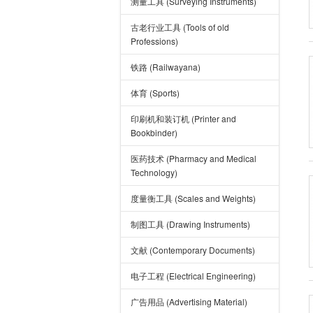
测量工具 (Surveying Instruments)
古老行业工具 (Tools of old
Professions)
铁路 (Railwayana)
体育 (Sports)
印刷机和装订机 (Printer and
Bookbinder)
医药技术 (Pharmacy and Medical
Technology)
度量衡工具 (Scales and Weights)
制图工具 (Drawing Instruments)
文献 (Contemporary Documents)
电子工程 (Electrical Engineering)
广告用品 (Advertising Material)