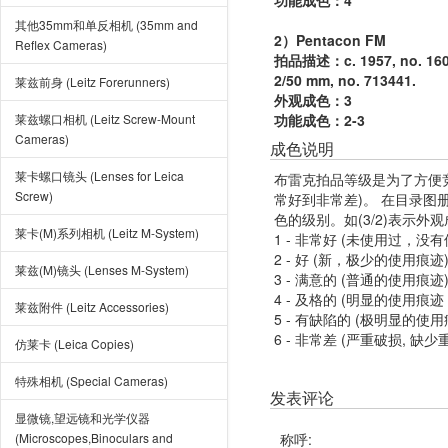
功能成色：4
其他35mm和单反相机 (35mm and
2）Pentacon FM
Reflex Cameras)
拍品描述：c. 1957, no. 16047
2/50 mm, no. 713441.
莱兹前身 (Leitz Forerunners)
外观成色：3
莱兹螺口相机 (Leitz Screw-Mount
功能成色：2-3
Cameras)
成色说明
莱卡螺口镜头 (Lenses for Leica
布雷克拍品等级是为了方便
Screw)
常好到非常差)。 在目录
色的级别。如(3/2)表示外
莱卡(M)系列相机 (Leitz M-System)
1 - 非常好 (未使用过，没
2 - 好 (新，极少的使用痕迹
莱兹(M)镜头 (Lenses M-System)
3 - 满意的 (普通的使用痕迹
4 - 及格的 (明显的使用
莱兹附件 (Leitz Accessories)
5 - 有缺陷的 (极明显的
6 - 非常差 (严重破损, 缺少
仿莱卡 (Leica Copies)
特殊相机 (Special Cameras)
发表评论
显微镜,望远镜和光学仪器
(Microscopes,Binoculars and
称呼: