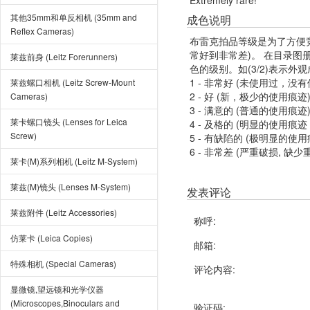
Extremely rare!
其他35mm和单反相机 (35mm and
成色说明
Reflex Cameras)
布雷克拍品等级是为了方便
常好到非常差)。 在目录
莱兹前身 (Leitz Forerunners)
色的级别。如(3/2)表示外
1 - 非常好 (未使用过，没
莱兹螺口相机 (Leitz Screw-Mount
2 - 好 (新，极少的使用痕迹
Cameras)
3 - 满意的 (普通的使用痕迹
莱卡螺口镜头 (Lenses for Leica
4 - 及格的 (明显的使用
Screw)
5 - 有缺陷的 (极明显的
6 - 非常差 (严重破损, 缺少
莱卡(M)系列相机 (Leitz M-System)
莱兹(M)镜头 (Lenses M-System)
发表评论
莱兹附件 (Leitz Accessories)
称呼:
仿莱卡 (Leica Copies)
邮箱:
特殊相机 (Special Cameras)
评论内容:
显微镜,望远镜和光学仪器
(Microscopes,Binoculars and
验证码: