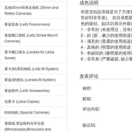
成色说明
其他35mm和单反相机 (35mm and
布雷克拍品等级是为了方便
Reflex Cameras)
常好到非常差)。 在目录
色的级别。如(3/2)表示外
莱兹前身 (Leitz Forerunners)
1 - 非常好 (未使用过，没
2 - 好 (新，极少的使用痕迹
莱兹螺口相机 (Leitz Screw-Mount
3 - 满意的 (普通的使用痕迹
Cameras)
4 - 及格的 (明显的使用
莱卡螺口镜头 (Lenses for Leica
5 - 有缺陷的 (极明显的
Screw)
6 - 非常差 (严重破损, 缺少
莱卡(M)系列相机 (Leitz M-System)
发表评论
莱兹(M)镜头 (Lenses M-System)
称呼:
莱兹附件 (Leitz Accessories)
邮箱:
仿莱卡 (Leica Copies)
评论内容:
特殊相机 (Special Cameras)
显微镜,望远镜和光学仪器
验证码:
(Microscopes,Binoculars and