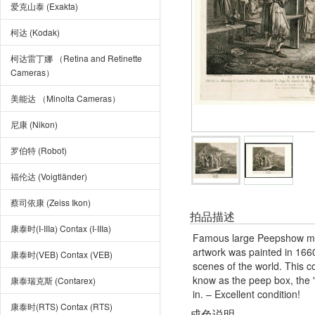
爱克山泰 (Exakta)
柯达 (Kodak)
柯达雷丁娜 （Retina and Retinette
Cameras）
美能达 （Minolta Cameras）
尼康 (Nikon)
罗伯特 (Robot)
福伦达 (Voigtländer)
蔡司依康 (Zeiss Ikon)
拍品描述
康泰时(I-IIIa) Contax (I-IIIa)
Famous large Peepshow moti
artwork was painted in 166
康泰时(VEB) Contax (VEB)
scenes of the world. This 
know as the peep box, the "
康泰瑞克斯 (Contarex)
in. – Excellent condition!
康泰时(RTS) Contax (RTS)
成色说明