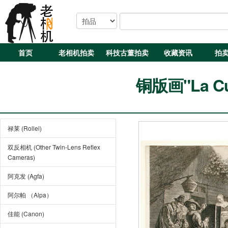
首页
老相机拍卖
科技古董拍卖
收藏资讯
拍
铜版画"La Cu
禄莱 (Rollei)
双反相机 (Other Twin-Lens Reflex
Cameras)
阿克发 (Agfa)
阿尔帕 （Alpa）
佳能 (Canon)