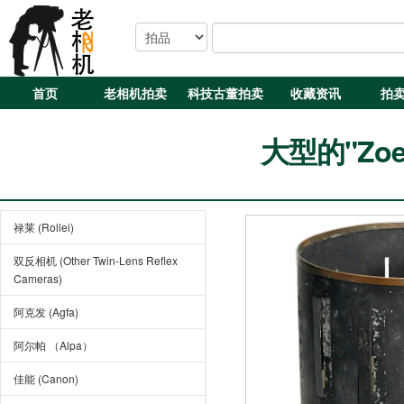
首页
老相机拍卖
科技古董拍卖
收藏资讯
拍
大型的"Zoe
禄莱 (Rollei)
双反相机 (Other Twin-Lens Reflex
Cameras)
阿克发 (Agfa)
阿尔帕 （Alpa）
佳能 (Canon)