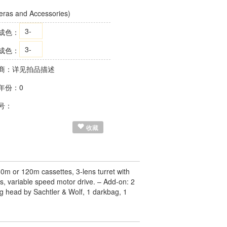
ras and Accessories)
3-
成色：
3-
成色：
商：详见拍品描述
年份：0
号：
收藏
60m or 120m cassettes, 3-lens turret with
s, variable speed motor drive. – Add-on: 2
ng head by Sachtler & Wolf, 1 darkbag, 1