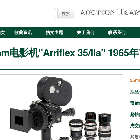
搜索
拍卖
收藏资讯
拍卖专题
关于我们
联系我们
m电影机"Arriflex 35/IIa" 196
35m
拍品
预估
起拍
成交
所属