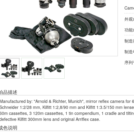
Came
外观
功能
制造
制造
序列
拍品描述
Manufactured by: "Arnold & Richter, Munich", mirror reflex camera for 
Schneider 1:2/28 mm, Kilfitt 1:2,8/90 mm and Kilfitt 1:3.5/150 mm lense
60m cassettes, 3 120m cassettes, 1 tin compendium, 1 cradle and tilti
defective Kilfitt 300mm lens and original Arriflex case.
成色说明