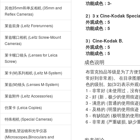
功能成色：3-
其他35mm和单反相机 (35mm and
Reflex Cameras)
2）3 x Cine-Kodak Specia
外观成色：5
莱兹前身 (Leitz Forerunners)
功能成色：5
莱兹螺口相机 (Leitz Screw-Mount
3）Cine-Kodak B.
Cameras)
外观成色：5
功能成色：5
莱卡螺口镜头 (Lenses for Leica
Screw)
成色说明
布雷克拍品等级是为了方便
莱卡(M)系列相机 (Leitz M-System)
常好到非常差)。 在目录
色的级别。如(3/2)表示外
莱兹(M)镜头 (Lenses M-System)
1 - 非常好 (未使用过，没
莱兹附件 (Leitz Accessories)
2 - 好 (新，极少的使用痕迹
3 - 满意的 (普通的使用痕迹
仿莱卡 (Leica Copies)
4 - 及格的 (明显的使用
5 - 有缺陷的 (极明显的
特殊相机 (Special Cameras)
6 - 非常差 (严重破损, 缺少
显微镜,望远镜和光学仪器
(Microscopes,Binoculars and
发表评论