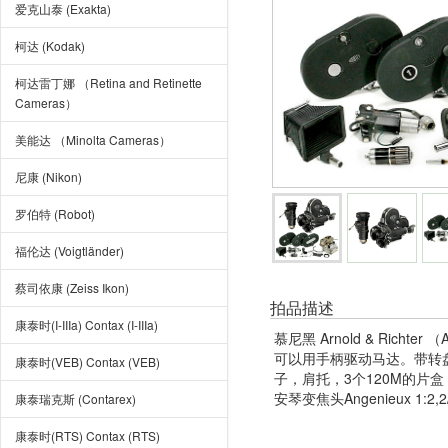
爱克山泰 (Exakta)
柯达 (Kodak)
柯达雷丁娜 （Retina and Retinette
Cameras）
美能达 （Minolta Cameras）
尼康 (Nikon)
罗伯特 (Robot)
福伦达 (Voigtländer)
蔡司依康 (Zeiss Ikon)
拍品描述
康泰时(I-IIIa) Contax (I-IIIa)
慕尼黑 Arnold & Ric
可以用手柄驱动马达。带转盘式3支可
康泰时(VEB) Contax (VEB)
子，肩托，3个120M的片
安琴变焦头Angenieux 1:
康泰瑞克斯 (Contarex)
康泰时(RTS) Contax (RTS)