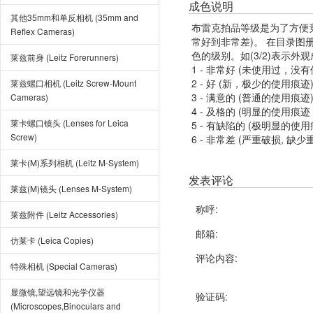
成色说明
其他35mm和单反相机 (35mm and
布雷克拍品等级是为了方便
Reflex Cameras)
常好到非常差)。 在目录
色的级别。如(3/2)表示外
莱兹前身 (Leitz Forerunners)
1 - 非常好 (未使用过，没
2 - 好 (新，极少的使用痕迹
莱兹螺口相机 (Leitz Screw-Mount
3 - 满意的 (普通的使用痕迹
Cameras)
4 - 及格的 (明显的使用
莱卡螺口镜头 (Lenses for Leica
5 - 有缺陷的 (极明显的
Screw)
6 - 非常差 (严重破损, 缺少
莱卡(M)系列相机 (Leitz M-System)
发表评论
莱兹(M)镜头 (Lenses M-System)
称呼:
莱兹附件 (Leitz Accessories)
邮箱:
仿莱卡 (Leica Copies)
评论内容:
特殊相机 (Special Cameras)
显微镜,望远镜和光学仪器
验证码:
(Microscopes,Binoculars and