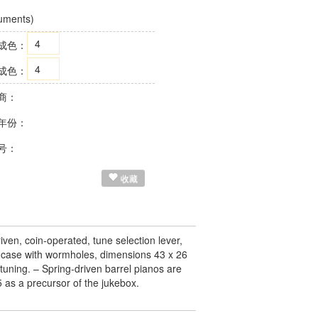
ruments)
4
成色：
4
成色：
商：
年份：
号：
收藏
ven, coin-operated, tune selection lever,
d case with wormholes, dimensions 43 x 26
 tuning. – Spring-driven barrel pianos are
5 as a precursor of the jukebox.