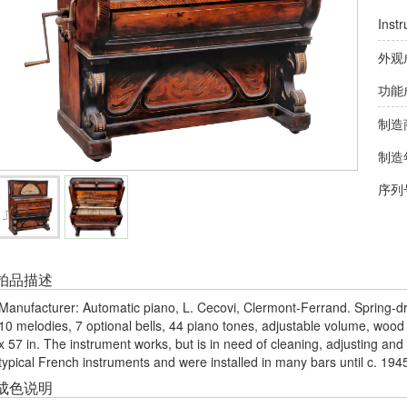
Inst
外观
功能
制造
制造
序列
拍品描述
Manufacturer: Automatic piano, L. Cecovi, Clermont-Ferrand. Spring-dri
10 melodies, 7 optional bells, 44 piano tones, adjustable volume, woo
x 57 in. The instrument works, but is in need of cleaning, adjusting and
typical French instruments and were installed in many bars until c. 194
成色说明