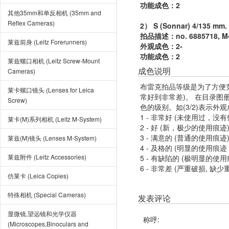
功能成色：2
其他35mm和单反相机 (35mm and
Reflex Cameras)
2） S (Sonnar) 4/135 mm.
拍品描述：no. 6885718, M42,
莱兹前身 (Leitz Forerunners)
外观成色：2-
功能成色：2
莱兹螺口相机 (Leitz Screw-Mount
成色说明
Cameras)
布雷克拍品等级是为了方便
莱卡螺口镜头 (Lenses for Leica
常好到非常差)。 在目录
Screw)
色的级别。如(3/2)表示外
1 - 非常好 (未使用过，没
莱卡(M)系列相机 (Leitz M-System)
2 - 好 (新，极少的使用痕迹
3 - 满意的 (普通的使用痕迹
莱兹(M)镜头 (Lenses M-System)
4 - 及格的 (明显的使用
莱兹附件 (Leitz Accessories)
5 - 有缺陷的 (极明显的
6 - 非常差 (严重破损, 缺少
仿莱卡 (Leica Copies)
特殊相机 (Special Cameras)
发表评论
显微镜,望远镜和光学仪器
称呼:
(Microscopes,Binoculars and