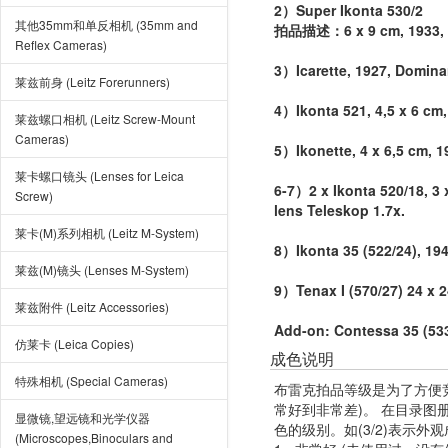
2）Super Ikonta 530/2
其他35mm和单反相机 (35mm and
拍品描述：6 x 9 cm, 1933, n
Reflex Cameras)
3）Icarette, 1927, Domina
莱兹前身 (Leitz Forerunners)
4）Ikonta 521, 4,5 x 6 cm
莱兹螺口相机 (Leitz Screw-Mount
Cameras)
5）Ikonette, 4 x 6,5 cm, 1
莱卡螺口镜头 (Lenses for Leica
6-7）2 x Ikonta 520/18, 3 
Screw)
lens Teleskop 1.7x.
莱卡(M)系列相机 (Leitz M-System)
8）Ikonta 35 (522/24), 19
莱兹(M)镜头 (Lenses M-System)
9）Tenax I (570/27) 24 x 
莱兹附件 (Leitz Accessories)
Add-on: Contessa 35 (533
仿莱卡 (Leica Copies)
成色说明
特殊相机 (Special Cameras)
布雷克拍品等级是为了方便
常好到非常差)。 在目录
显微镜,望远镜和光学仪器
色的级别。如(3/2)表示外
(Microscopes,Binoculars and