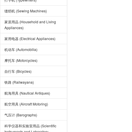
缝纫机 (Sewing Machines)
家居用品 (Household and Living
Appliances)
家用电器 (Electrical Appliances)
机动车 (Automobilia)
摩托车 (Motorcycles)
自行车 (Bicycles)
铁路 (Railwayana)
航海用具 (Nautical Antiques)
航空用具 (Aircraft Motoring)
气压计 (Barographs)
科学仪器和实验室用品 (Scientific
Instruments and Laboratory