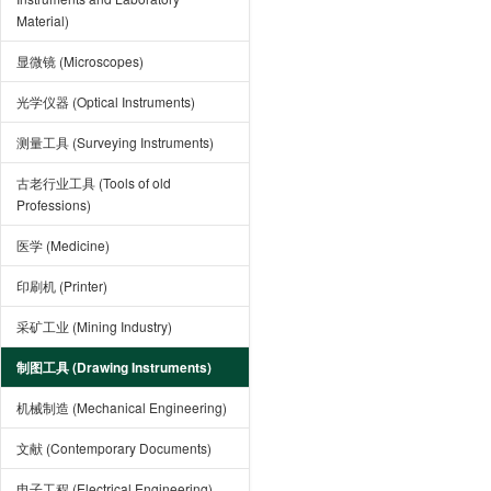
Material)
显微镜 (Microscopes)
光学仪器 (Optical Instruments)
测量工具 (Surveying Instruments)
古老行业工具 (Tools of old
Professions)
医学 (Medicine)
印刷机 (Printer)
采矿工业 (Mining Industry)
制图工具 (Drawing Instruments)
机械制造 (Mechanical Engineering)
文献 (Contemporary Documents)
电子工程 (Electrical Engineering)