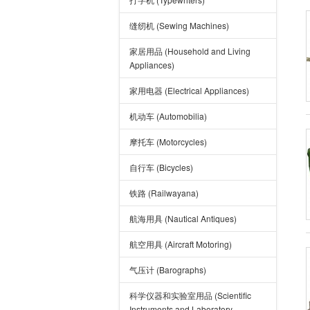
缝纫机 (Sewing Machines)
家居用品 (Household and Living
Appliances)
家用电器 (Electrical Appliances)
机动车 (Automobilia)
摩托车 (Motorcycles)
自行车 (Bicycles)
铁路 (Railwayana)
航海用具 (Nautical Antiques)
航空用具 (Aircraft Motoring)
气压计 (Barographs)
科学仪器和实验室用品 (Scientific
Instruments and Laboratory