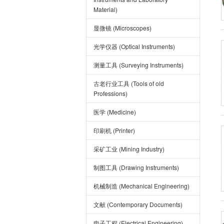
Material)
显微镜 (Microscopes)
光学仪器 (Optical Instruments)
测量工具 (Surveying Instruments)
古老行业工具 (Tools of old
Professions)
医学 (Medicine)
印刷机 (Printer)
采矿工业 (Mining Industry)
制图工具 (Drawing Instruments)
机械制造 (Mechanical Engineering)
文献 (Contemporary Documents)
电子工程 (Electrical Engineering)