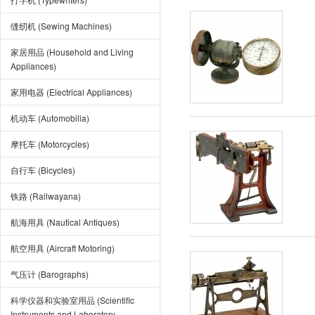
缝纫机 (Sewing Machines)
家居用品 (Household and Living
Appliances)
家用电器 (Electrical Appliances)
机动车 (Automobilia)
摩托车 (Motorcycles)
自行车 (Bicycles)
铁路 (Railwayana)
航海用具 (Nautical Antiques)
航空用具 (Aircraft Motoring)
气压计 (Barographs)
科学仪器和实验室用品 (Scientific
Instruments and Laboratory