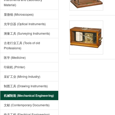
Material)
显微镜 (Microscopes)
光学仪器 (Optical Instruments)
测量工具 (Surveying Instruments)
古老行业工具 (Tools of old
Professions)
医学 (Medicine)
印刷机 (Printer)
采矿工业 (Mining Industry)
制图工具 (Drawing Instruments)
机械制造 (Mechanical Engineering)
文献 (Contemporary Documents)
电子工程 (Electrical Engineering)