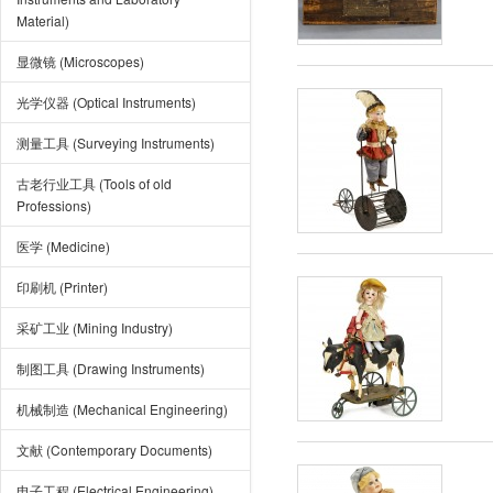
Material)
显微镜 (Microscopes)
光学仪器 (Optical Instruments)
测量工具 (Surveying Instruments)
古老行业工具 (Tools of old
Professions)
医学 (Medicine)
印刷机 (Printer)
采矿工业 (Mining Industry)
制图工具 (Drawing Instruments)
机械制造 (Mechanical Engineering)
文献 (Contemporary Documents)
电子工程 (Electrical Engineering)