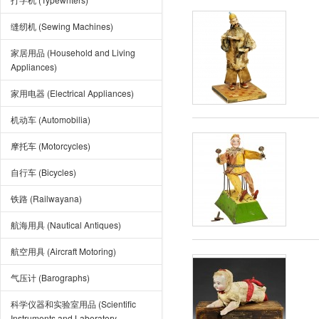
缝纫机 (Sewing Machines)
家居用品 (Household and Living
Appliances)
家用电器 (Electrical Appliances)
机动车 (Automobilia)
摩托车 (Motorcycles)
自行车 (Bicycles)
铁路 (Railwayana)
航海用具 (Nautical Antiques)
航空用具 (Aircraft Motoring)
气压计 (Barographs)
科学仪器和实验室用品 (Scientific
Instruments and Laboratory