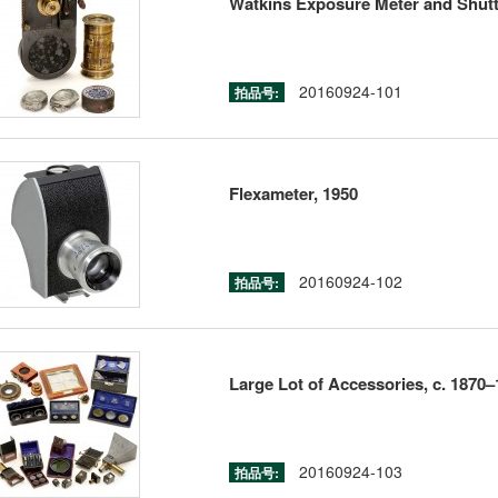
Watkins Exposure Meter and Shutt
20160924-101
拍品号:
Flexameter, 1950
20160924-102
拍品号:
Large Lot of Accessories, c. 1870
20160924-103
拍品号: