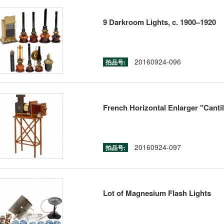
9 Darkroom Lights, c. 1900–1920
20160924-096
拍品号:
French Horizontal Enlarger "Cantil
20160924-097
拍品号:
Lot of Magnesium Flash Lights