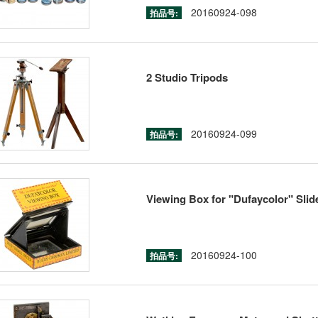
20160924-098
拍品号:
2 Studio Tripods
20160924-099
拍品号:
Viewing Box for "Dufaycolor" Slide
20160924-100
拍品号: