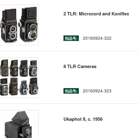
2 TLR: Microcord and Koniflex
20160924-322
拍品号:
8 TLR Cameras
20160924-323
拍品号:
Ukaphot II, c. 1956