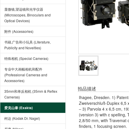
显微镜,望远镜和光学仪器
(Microscopes, Binoculars and
Optical Devices)
附件 (Accessories)
书籍,广告和小玩具 (Literature,
Publicity and Novelties)
特殊相机 (Special Cameras)
专业中大画幅相机和配件
(Professional Cameras and
Accessories)
拍品描述
35mm和单反相机 (35mm & Reflex
Cameras)
Ihagee, Dresden. 1) Patent-
Zweiverschluß-Duplex 6,5 x
爱克山泰 (Exakta)
– 3) Parvola 4 x 6,5 cm, 19
(version 3) with c spelling
柯达 (Kodak Dr. Nagel)
2,8/50 mm, with Travemat ce
finders, 1 focusing screen.
尼康 (Nikon)