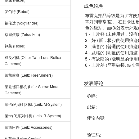
成色说明
罗伯特 (Robot)
布雷克拍品等级是为了方便
常好到非常差)。 在目录
福伦达 (Voigtländer)
色的级别。如(3/2)表示外
1 - 非常好 (未使用过，没
蔡司依康 (Zeiss Ikon)
2 - 好 (新，极少的使用痕迹
禄莱 (Rollei)
3 - 满意的 (普通的使用痕迹
4 - 及格的 (明显的使用
双反相机 (Other Twin-Lens Reflex
5 - 有缺陷的 (极明显的
Cameras)
6 - 非常差 (严重破损, 缺少
莱兹前身 (Leitz Forerunners)
发表评论
莱兹螺口相机 (Leitz Screw-Mount
Cameras)
称呼:
莱卡(M)系列相机 (Leitz M-System)
邮箱:
莱卡(R)系列相机 (Leitz R-System)
评论内容:
莱兹附件 (Leitz Accessories)
验证码:
仿莱卡 (Leica Copies)